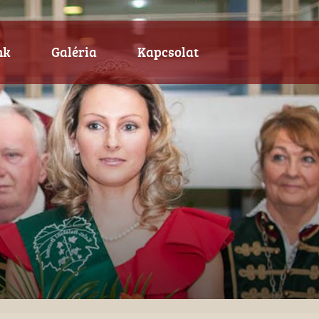
nk
Galéria
Kapcsolat