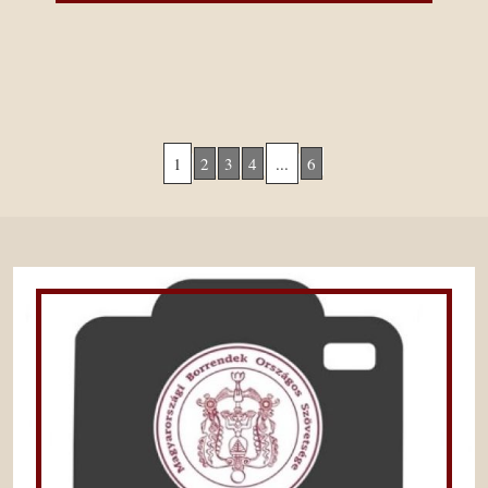
1
2
3
4
...
6