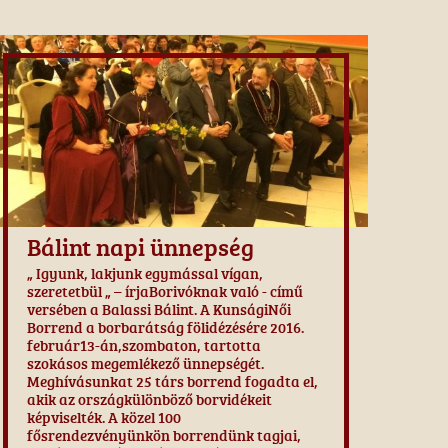
Bálint napi ünnepség
„ Igyunk, lakjunk egymással vígan,
szeretetbül „ – írjaBorivóknak való - című
versében a Balassi Bálint. A KunságiNői
Borrend a borbarátság fölidézésére 2016.
február13-án,szombaton, tartotta
szokásos megemlékező ünnepségét.
Meghívásunkat 25 társ borrend fogadta el,
akik az országkülönböző borvidékeit
képviselték. A közel 100
fősrendezvényünkön borrendünk tagjai,