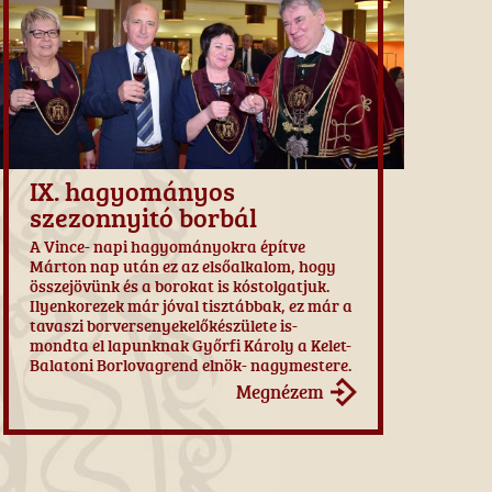
IX. hagyományos
szezonnyitó borbál
A Vince- napi hagyományokra építve
Márton nap után ez az elsőalkalom, hogy
összejövünk és a borokat is kóstolgatjuk.
Ilyenkorezek már jóval tisztábbak, ez már a
tavaszi borversenyekelőkészülete is-
mondta el lapunknak Győrfi Károly a Kelet-
Balatoni Borlovagrend elnök- nagymestere.
Megnézem