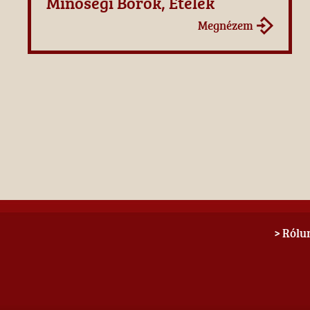
Minőségi Borok, Ételek
Megnézem
> Rólu