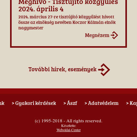
Meghívó - Tisztújító közgyűlés
2024. április 4
2024. március 27-re tisztújító közgyűlést hívott
össze az elnökség nevében Koczor Kálmán elnök
nagymester
Megnézem
További hírek, események
nk
> Gyakori kérdések
> Ászf
> Adatvédelem
> Ka
(c) 1995-2018 - All rights reserved.
Készítette:
Weboldal-Center